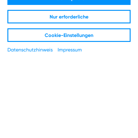
Nur erforderliche
Cookie-Einstellungen
Willkommen bei den öffentlichen WLAN
Datenschutzhinweis
Impressum
Angeboten von NetCologne. Viel Spaß
beim Surfen!