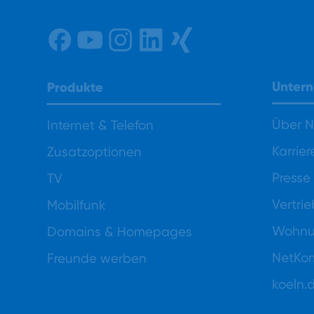
Unter
Produkte
Über 
Internet & Telefon
Karrier
Zusatzoptionen
Presse
TV
Vertri
Mobilfunk
Wohnun
Domains & Homepages
NetKo
Freunde werben
koeln.