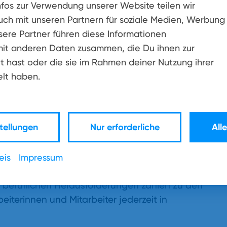
nfos zur Verwendung unserer Website teilen wir
rden von den Beschäftigten neben einem sehr
uch mit unseren Partnern für soziale Medien, Werbung
eitsleistungen sowie die exzellenten
sere Partner führen diese Informationen
 Wertschätzung erhielt außerdem die Work-
it anderen Daten zusammen, die Du ihnen zur
ort- und Weiterbildung der Mitarbeitenden
t hast oder die sie im Rahmen deiner Nutzung ihrer
ich zu klassischen Schulungsangeboten hat
lt haben.
s-App „Lernwelt“ eingerichtet. Diese bietet
 oder Online-Trainings stattfinden.
tellungen
Nur erforderliche
All
tszeit und mobiles Arbeiten z.B. in Workation
den Beschäftigten individuelle
service bietet zusätzliche verlässliche
eis
Impressum
z.B. Kinderbetreuung in den Ferien. Auch
r beruflichen Herausforderungen zählen zu den
iterinnen und Mitarbeiter jederzeit in