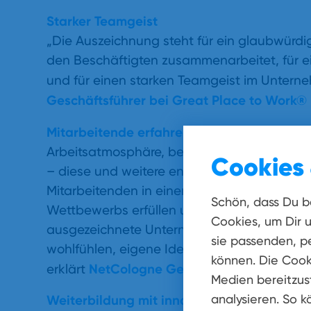
Starker Teamgeist
„Die Auszeichnung steht für ein glaubwürdi
den Beschäftigten zusammenarbeitet, für ei
und für einen starken Teamgeist im Untern
Geschäftsführer bei Great Place to Work®
Mitarbeitende erfahren hohe Wertschätzu
Arbeitsatmosphäre, berufliche Entwicklungs
Cookies 
– diese und weitere entscheidende Kriteri
Mitarbeitenden in einer anonymen Befragung
Schön, dass Du b
Wettbewerbs erfüllen uns mit großem Stolz
Cookies, um Dir 
ausgezeichnete Unternehmenskultur zu entwi
sie passenden, pe
wohlfühlen, eigene Ideen einbringen könne
können. Die Cook
NetCologne Geschäftsführer Dr. Cla
erklärt
Medien bereitzust
analysieren. So k
Weiterbildung mit innovativen Angeboten