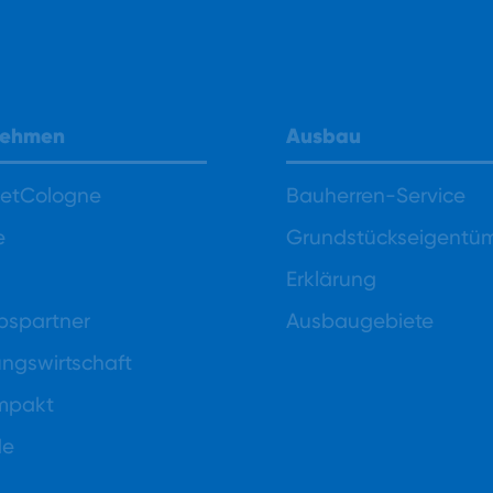
nehmen
Ausbau
NetCologne
Bauherren-Service
e
Grundstückseigentü
Erklärung
ebspartner
Ausbaugebiete
gswirtschaft
mpakt
de