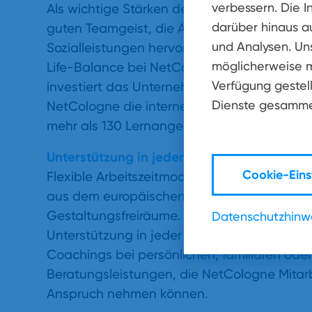
verbessern. Die I
Als wichtige Stärken des Unternehmens wu
darüber hinaus a
guten Teamgeist, die Anerkennung ihrer Arb
und Analysen. Un
Sozialleistungen hervorgehoben. Spezielle
möglicherweise m
Life-Balance bei NetCologne. Auch in die F
Verfügung gestell
investiert das Unternehmen stetig. Zusätzl
Dienste gesamme
NetCologne die interne Personalentwicklung
mehr als 130 Lernangebote, die als Präsenz-
Unterstützung in jeder Lebenssituation
Cookie-Eins
Flexible Arbeitszeitmodelle, Vertrauensarbei
aus dem europäischen Ausland ermöglichen 
Gestaltungsfreiräume. Ein spezieller Familien
Datenschutzhinw
Unterstützung in jeder Lebenssituation wie 
Coachings bei persönlichen, familiären ode
Beratungsleistungen, die NetCologne Mitarbe
Anspruch nehmen können.