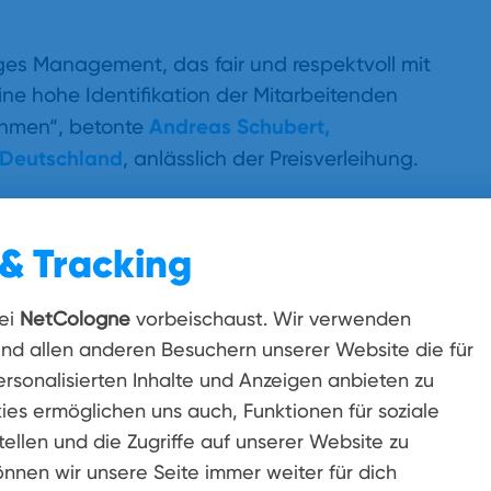
ges Management, das fair und respektvoll mit
ne hohe Identifikation der Mitarbeitenden
Andreas Schubert,
ehmen“, betonte
 Deutschland
, anlässlich der Preisverleihung.
ng
chancen, Vertrauen in die die Führungskräfte
& Tracking
en wurden von den rund 1.000 NetCologne-
 positiv bewertet. „Die Ergebnisse des
ei
NetCologne
vorbeischaust. Wir verwenden
 und bestätigen unseren Weg, eine
und allen anderen Besuchern unserer Website die für
ckeln, in der sich unsere Mitarbeitenden
rsonalisierten Inhalte und Anzeigen anbieten zu
n und eine hohe Wertschätzung erfahren“,
ies ermöglichen uns auch, Funktionen für soziale
us van der Velden
.
ellen und die Zugriffe auf unserer Website zu
önnen wir unsere Seite immer weiter für dich