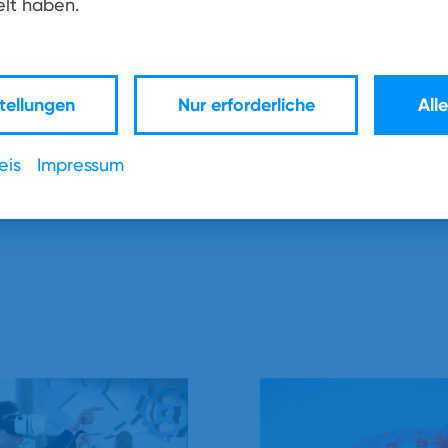
lt haben.
1
2
3
›
»
tellungen
Nur erforderliche
All
eis
Impressum