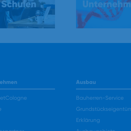
nehmen
Ausbau
NetCologne
Bauherren-Service
e
Grundstückseigentü
Erklärung