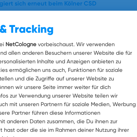
iert sich erneut beim Kölner CSD
& Tracking
ert so viel wie nie und bringt Glasfaser in im
ei
NetCologne
vorbeischaust. Wir verwenden
und allen anderen Besuchern unserer Website die für
ründet: 25 führende Unternehmen machen Kölns w
aftsfreundlicheren Standort
rsonalisierten Inhalte und Anzeigen anbieten zu
ies ermöglichen uns auch, Funktionen für soziale
ellen und die Zugriffe auf unserer Website zu
d Zons: Glasfaserausbau in Dormagen geht in d
önnen wir unsere Seite immer weiter für dich
nfos zur Verwendung unserer Website teilen wir
uch mit unseren Partnern für soziale Medien, Werbung
im Sachsenturm ehrt DIE BESTEN 2026
sere Partner führen diese Informationen
it anderen Daten zusammen, die Du ihnen zur
t hast oder die sie im Rahmen deiner Nutzung ihrer