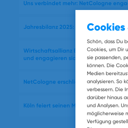
Uns verbindet mehr: NetCologne engag
Cookies 
Jahresbilanz 2025: NetCologne investi
Schön, dass Du b
Cookies, um Dir 
Wirtschaftsallianz Exzellent Köln geg
und engagieren sich für einen wirtsch
sie passenden, pe
können. Die Cook
Medien bereitzust
NetCologne erschließt Stürzelberg un
analysieren. So k
verbessern. Die I
darüber hinaus a
Köln feiert seinen Mittelstand: Gala 
und Analysen. Un
möglicherweise m
Verfügung gestell