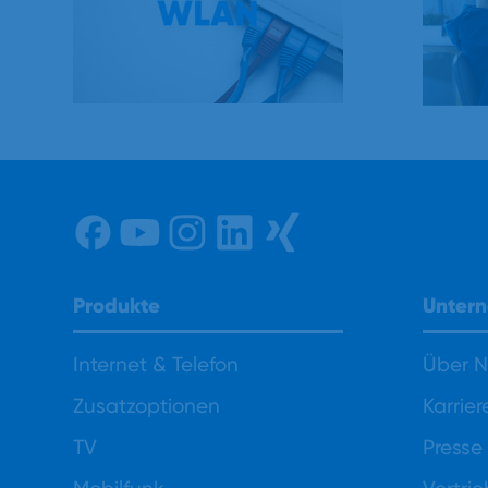
Unter
Produkte
Über 
Internet & Telefon
Karrier
Zusatzoptionen
Presse
TV