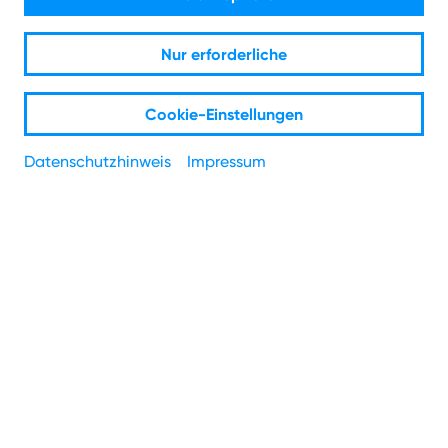
Nur erforderliche
Cookie-Einstellungen
Willkommen bei den öffentlichen WLAN
Datenschutzhinweis
Impressum
Angeboten von NetCologne. Viel Spaß
beim Surfen!