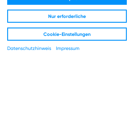
ist, fand gestern in der Lanxess-Arena in
Köln statt.
Nur erforderliche
Ausgezeichnet wurden das Wirtshaus
Em Ringströßje, die Metzgerei Gilessen
Cookie-Einstellungen
und der Concept Store Strandgut.
Datenschutzhinweis
Impressum
Die Gewinner konnten sich über jeweils
2.500 Euro freuen.
Köln, 26. Januar 2021. Gestern Abend
übertrug NetCologne live aus der
Lanxess-Arena zusammen mit dem Hotel-
und Gaststättenverband Nordrhein e.V.
(DEHOGA Nordrhein), der
Kreishandwerkerschaft Köln und dem
Handelsverband NRW Aachen-Düren-