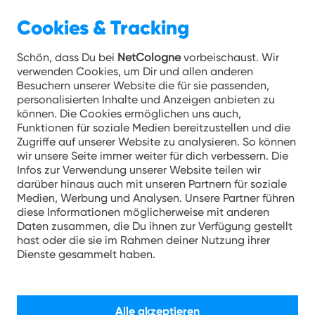
Cookies & Tracking
Unternehmen
26.01.2021
Schön, dass Du bei
NetCologne
vorbeischaust. Wir
verwenden Cookies, um Dir und allen anderen
DIE BESTEN 2021: Großes
Besuchern unserer Website die für sie passenden,
personalisierten Inhalte und Anzeigen anbieten zu
Finale der
können. Die Cookies ermöglichen uns auch,
Solidaritätsaktion für
Funktionen für soziale Medien bereitzustellen und die
Zugriffe auf unserer Website zu analysieren. So können
Handwerker, Händler und
wir unsere Seite immer weiter für dich verbessern. Die
Gastronomen des Jahres
Infos zur Verwendung unserer Website teilen wir
darüber hinaus auch mit unseren Partnern für soziale
2021
Medien, Werbung und Analysen. Unsere Partner führen
diese Informationen möglicherweise mit anderen
Daten zusammen, die Du ihnen zur Verfügung gestellt
hast oder die sie im Rahmen deiner Nutzung ihrer
Dienste gesammelt haben.
Die Preisverleihung von „Mer stonn
zesamme – DIE BESTEN 2021“, bei der
Netcologne seit Beginn Hauptsponsor
Alle akzeptieren