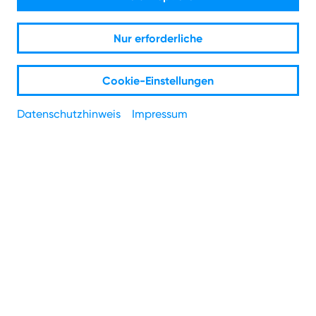
modernes Glasfasernetz für Dormagen.
Nur erforderliche
Nachdem Delhoven und Hackenbroich
schon mit Glasfaser versorgt sind, wird
das neue Netz im westlichen Teil von
Cookie-Einstellungen
Horrem im Herbst in Betrieb genommen
Datenschutzhinweis
Impressum
werden. Seit Kurzem rollen zudem im
Osten von Horrem sowie in Dormagen-
Mitte die Bagger. Jetzt können die
Bewohner der zwölf weiteren Stadtteile
darüber mitentscheiden, wo der Ausbau
danach weitergeht – und unter
www.netcologne.de/dormagen
ihr
Interesse an einem eigenen Glasfaser-
Anschluss hinterlegen.