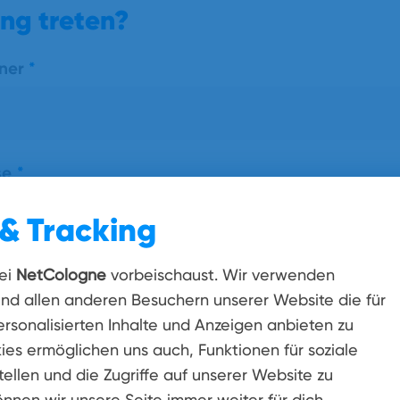
ng treten?
tner
*
se
*
& Tracking
ei
NetCologne
vorbeischaust. Wir verwenden
er
*
und allen anderen Besuchern unserer Website die für
rsonalisierten Inhalte und Anzeigen anbieten zu
ies ermöglichen uns auch, Funktionen für soziale
ellen und die Zugriffe auf unserer Website zu
Sie ein Thema
önnen wir unsere Seite immer weiter für dich