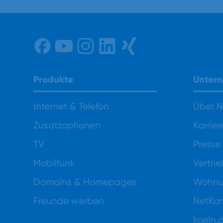
Unter
Produkte
Über 
Internet & Telefon
Karrier
Zusatzoptionen
Presse
TV
Vertri
Mobilfunk
Wohnun
Domains & Homepages
NetKo
Freunde werben
koeln.