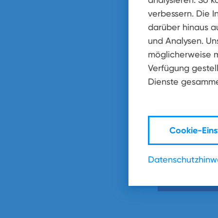
verbessern. Die I
darüber hinaus a
und Analysen. Un
Nachricht
*
möglicherweise m
Verfügung gestell
Dienste gesamme
Wir speichern 
Informationen
Cookie-Eins
unter
www.net
Datenschutzhinw