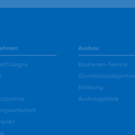
nehmen
Ausbau
NetCologne
Bauherren-Service
e
Grundstückseigentü
Erklärung
ebspartner
Ausbaugebiete
gswirtschaft
mpakt
de