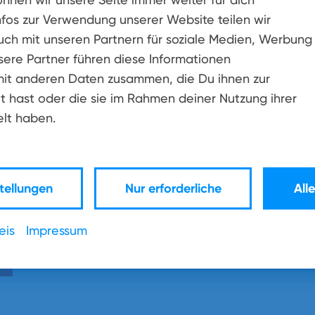
nfos zur Verwendung unserer Website teilen wir
uch mit unseren Partnern für soziale Medien, Werbung
sere Partner führen diese Informationen
it anderen Daten zusammen, die Du ihnen zur
t hast oder die sie im Rahmen deiner Nutzung ihrer
lt haben.
diese daten ausschließlich zur Bearbeitung Ihrer An
 zum Datenschutz finden Sie in unseren Datenschu
tellungen
Nur erforderliche
All
cologne.de/datenschutz
.
eis
Impressum