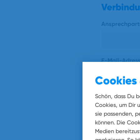
Verbindu
Ansprechpar
E-Mail-Adres
Cookies 
Schön, dass Du b
Rückrufnumm
Cookies, um Dir 
sie passenden, pe
können. Die Cook
Medien bereitzust
Bitte wählen 
analysieren. So k