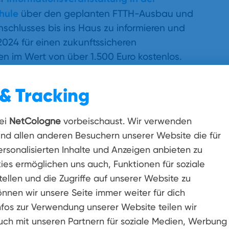
hule
über den geplanten FTTH-Ausbau und
anschlusses bis ins Haus zu informieren und
 2024 für einen zukunftssicheren
en im Wert von über 1.500 Euro kostenlos.
türmers oder der Hauseigentümerin benötigt
ndestens eine Nutzerin oder ein Nutzer des
& Tracking
it NetCologne abschließt. Nach dem
schluss individuelle Baukosten an. Die
ei
NetCologne
vorbeischaust. Wir verwenden
nd errichtet die passive Infrastruktur,
und allen anderen Besuchern unserer Website die für
ung der aktiven Technik und den Betrieb des
rsonalisierten Inhalte und Anzeigen anbieten zu
sich NetCologne um den Ausbau der
ies ermöglichen uns auch, Funktionen für soziale
 passende Tarifangebote und übernimmt die
ellen und die Zugriffe auf unserer Website zu
önnen wir unsere Seite immer weiter für dich
nfos zur Verwendung unserer Website teilen wir
 Uhr in
der Mehrzweckhalle der
Johannes-
uch mit unseren Partnern für soziale Medien, Werbung
eilerswist-Lommersum statt. Eine