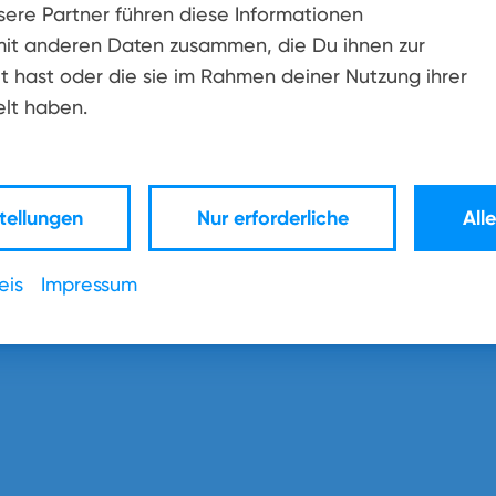
sere Partner führen diese Informationen
it anderen Daten zusammen, die Du ihnen zur
r Weilerswist
t hast oder die sie im Rahmen deiner Nutzung ihrer
ran und mehr als 90 Kilometer Glasfaserkabel
lt haben.
orientierter Infrastruktur zu rüsten.
wisterberg sind bereits vorgezogen worden
tsteilen Großvernich und Kleinvernich rollen
tellungen
Nur erforderliche
All
Ortsteile Lommersum und Ottenheim, um
nerinnen und Anwohner zu schaffen. Denn ein
eis
Impressum
alität, indem er dank modernster
eistungsgeschwindigkeiten von bis zu einem