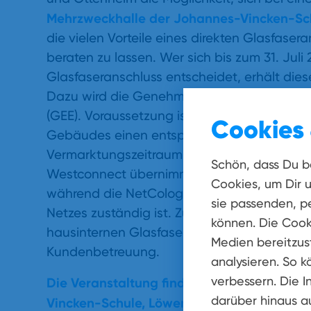
Mehrzweckhalle der Johannes-Vincken-Sc
die vielen Vorteile eines direkten Glasfaser
beraten zu lassen. Wer sich bis zum 31. Juli
Glasfaseranschluss entscheidet, erhält dies
Dazu wird die Genehmigung des Hauseigen
(GEE). Voraussetzung ist außerdem, dass mi
Cookies 
Gebäudes einen entsprechenden Vertrag m
Vermarktungszeitraum fallen für den Hausan
Schön, dass Du b
Westconnect übernimmt die Tiefbauarbeiten u
Cookies, um Dir 
während die NetCologne für die Bereitstell
sie passenden, pe
Netzes zuständig ist. Zusätzlich kümmert 
können. Die Cook
hausinternen Glasfaserverkabelung, bietet
Medien bereitzust
Kundenbetreuung.
analysieren. So k
verbessern. Die I
Die Veranstaltung
findet am 18. April
um 18
darüber hinaus a
Vincken-Schule, Löwener Straße in 53919 W