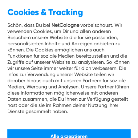
Cookies & Tracking
Unternehmen 03.12.2024
Schön, dass Du bei
NetCologne
vorbeischaust. Wir
verwenden Cookies, um Dir und allen anderen
Erfolgreicher
Besuchern unserer Website die für sie passenden,
personalisierten Inhalte und Anzeigen anbieten zu
Stadtteilwettbewerb in
können. Die Cookies ermöglichen uns auch,
Dormagen: Glasfaser für
Funktionen für soziale Medien bereitzustellen und die
Zugriffe auf unserer Website zu analysieren. So können
Rheinfeld
wir unsere Seite immer weiter für dich verbessern. Die
Infos zur Verwendung unserer Website teilen wir
darüber hinaus auch mit unseren Partnern für soziale
Rheinfeld gewinnt den Dormagener
Medien, Werbung und Analysen. Unsere Partner führen
Stadtteilwettbewerb und wird das nächste
diese Informationen möglicherweise mit anderen
Glasfaserausbaugebiet.
Daten zusammen, die Du ihnen zur Verfügung gestellt
hast oder die sie im Rahmen deiner Nutzung ihrer
Dienste gesammelt haben.
Infoveranstaltung am 11. Dezember um
19 Uhr im Schützenhaus Dormagen
geplant
Alle akzeptieren