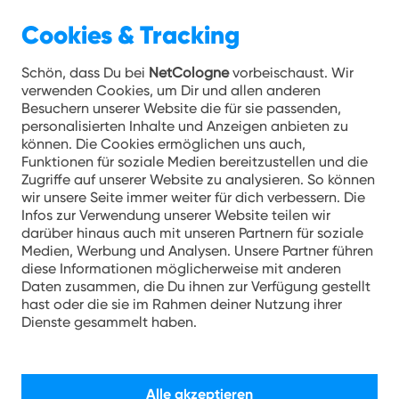
Cookies & Tracking
Unternehmen 27.05.2022
Schön, dass Du bei
NetCologne
vorbeischaust. Wir
verwenden Cookies, um Dir und allen anderen
NetCologne Talent Cup:
Besuchern unserer Website die für sie passenden,
personalisierten Inhalte und Anzeigen anbieten zu
Fußball-Nachwuchs aus
können. Die Cookies ermöglichen uns auch,
Köln und der Region
Funktionen für soziale Medien bereitzustellen und die
Zugriffe auf unserer Website zu analysieren. So können
wir unsere Seite immer weiter für dich verbessern. Die
Köln, 27. Mai 2022. Am gestrigen Feiertag
Infos zur Verwendung unserer Website teilen wir
stand bei NetCologne alles im Zeichen des
darüber hinaus auch mit unseren Partnern für soziale
Medien, Werbung und Analysen. Unsere Partner führen
Fußball-Nachwuchses. Bereits zum
diese Informationen möglicherweise mit anderen
neunten Mal konnten rund 400 Kinder,
Daten zusammen, die Du ihnen zur Verfügung gestellt
hast oder die sie im Rahmen deiner Nutzung ihrer
sowohl Jungen als auch Mädchen der
Dienste gesammelt haben.
Jahrgänge 2011 und 2012, ihr Talent unter
Beweis stellen. Bei anspruchsvollen
Übungen vor den Jungendtrainern und -
Alle akzeptieren