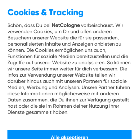
Cookies & Tracking
Unternehmen 30.03.2021
Schön, dass Du bei
NetCologne
vorbeischaust. Wir
verwenden Cookies, um Dir und allen anderen
Schnelles Internet für den
Besuchern unserer Website die für sie passenden,
personalisierten Inhalte und Anzeigen anbieten zu
Rhein-Sieg-Kreis: Knapp 50
können. Die Cookies ermöglichen uns auch,
neue Ortsteile am Netz!
Funktionen für soziale Medien bereitzustellen und die
Zugriffe auf unserer Website zu analysieren. So können
wir unsere Seite immer weiter für dich verbessern. Die
Breitbandausbau im östlichen Rhein-
Infos zur Verwendung unserer Website teilen wir
Sieg-Kreis geht in den Endspurt: 90
darüber hinaus auch mit unseren Partnern für soziale
Medien, Werbung und Analysen. Unsere Partner führen
Kilometer Glasfaser verlegt
diese Informationen möglicherweise mit anderen
Daten zusammen, die Du ihnen zur Verfügung gestellt
Knapp 50 Orte wurden in Much,
hast oder die sie im Rahmen deiner Nutzung ihrer
Ruppichteroth und Windeck im März in
Dienste gesammelt haben.
Betrieb genommen
Über 50 Prozent der insgesamt 6.700
Haushalte können jetzt über schnelles
Alle akzeptieren