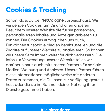
Cookies & Tracking
Unternehmen 25.08.2023
Schön, dass Du bei
NetCologne
vorbeischaust. Wir
verwenden Cookies, um Dir und allen anderen
Stadt Köln und NetCologne
Besuchern unserer Website die für sie passenden,
personalisierten Inhalte und Anzeigen anbieten zu
bringen Kölns wichtigste
können. Die Cookies ermöglichen uns auch,
Einkaufsstraßen ins Netz
Funktionen für soziale Medien bereitzustellen und die
Zugriffe auf unserer Website zu analysieren. So können
wir unsere Seite immer weiter für dich verbessern. Die
hotspot.koeln nun auch auf Hohe Straße
Infos zur Verwendung unserer Website teilen wir
und Schildergasse
darüber hinaus auch mit unseren Partnern für soziale
Medien, Werbung und Analysen. Unsere Partner führen
Kostenloses WLAN für alle
diese Informationen möglicherweise mit anderen
Daten zusammen, die Du ihnen zur Verfügung gestellt
Besucherinnen und Besucher
hast oder die sie im Rahmen deiner Nutzung ihrer
Insgesamt rund 2.250 Hotspots in ganz
Dienste gesammelt haben.
Köln
Köln, 25. August 2023. Hohe Straße und
Alle akzeptieren