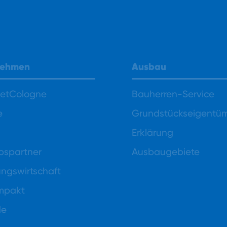
nehmen
Ausbau
NetCologne
Bauherren-Service
e
Grundstückseigentü
Erklärung
ebspartner
Ausbaugebiete
gswirtschaft
mpakt
de