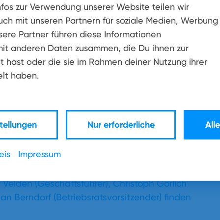
Herausforderungen zählen zu den
nfos zur Verwendung unserer Website teilen wir
iterinnen und Mitarbeiter jederzeit in
uch mit unseren Partnern für soziale Medien, Werbung
sere Partner führen diese Informationen
it anderen Daten zusammen, die Du ihnen zur
t hast oder die sie im Rahmen deiner Nutzung ihrer
zen sich mit großer Begeisterung für ihre
lt haben.
ren Beitrag zum Erfolg der Firma und Teamgeist
ich nicht nur positiv auf das Arbeitsklima
uch auf die Zufriedenheit unserer Kunden“,
r-Gefühl‘ innerhalb des Unternehmens zu
tellungen
Nur erforderliche
All
erem regelmäßig Mitarbeiterevents, bei denen
des Arbeitsalltags die Möglichkeit haben, sich
eis
Impressum
 Velden (Geschäftsführer), Christoph Görlich
n Berndorf (Betriebsratsvorsitzender) finden