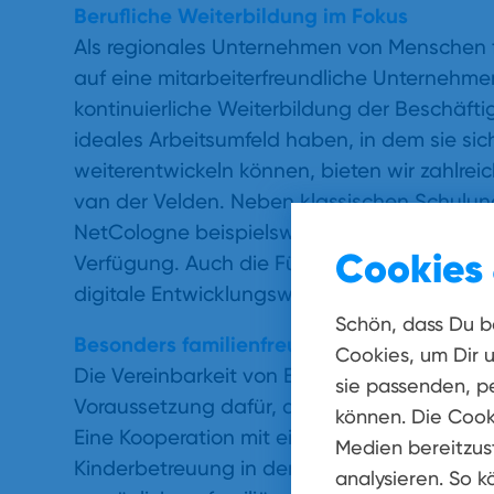
Berufliche Weiterbildung im Fokus
Als regionales Unternehmen von Menschen 
auf eine mitarbeiterfreundliche Unternehme
kontinuierliche Weiterbildung der Beschäfti
ideales Arbeitsumfeld haben, in dem sie sic
weiterentwickeln können, bieten wir zahlrei
van der Velden. Neben klassischen Schulu
NetCologne beispielsweise innovative E-Lea
Cookies 
Verfügung. Auch die Führungskräfte bei Ne
digitale Entwicklungsworkshops.
Schön, dass Du b
Besonders familienfreundlich
Cookies, um Dir 
Die Vereinbarkeit von Berufs- und Privatleb
sie passenden, pe
Voraussetzung dafür, dass sich die Mitarb
können. Die Cook
Eine Kooperation mit einem speziellen Famil
Medien bereitzust
Kinderbetreuung in den Ferien oder im Krank
analysieren. So k