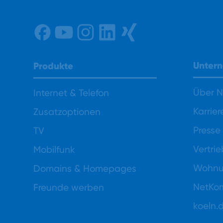
Unter
Produkte
Über 
Internet & Telefon
Karrier
Zusatzoptionen
Presse
TV
Vertri
Mobilfunk
Wohnun
Domains & Homepages
NetKo
Freunde werben
koeln.