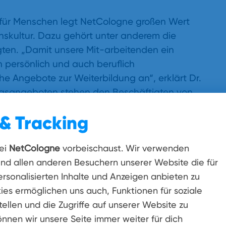
für Menschen legt NetCologne großen Wert
nskultur. Dazu gehört unter anderem die
gten. „Damit unsere Mit-arbeitenden ein
h persönlich und auch beruflich
che Angebote zur Weiterbildung an“, erklärt Dr.
ngsangeboten stehen den Beschäftigten von
rnings, Webinare und digitale Trainings zur
& Tracking
tCologne absolvieren regelmäßig analoge und
ei
NetCologne
vorbeischaust. Wir verwenden
und allen anderen Besuchern unserer Website die für
en ist für NetCologne eine wichtige
rsonalisierten Inhalte und Anzeigen anbieten zu
eitenden im Unternehmen rundum wohl fühlen.
ies ermöglichen uns auch, Funktionen für soziale
ienservice unterstützt zum Beispiel dabei, eine
ellen und die Zugriffe auf unserer Website zu
heitsfall zu organisieren. Auch Coachings bei
önnen wir unsere Seite immer weiter für dich