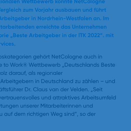
gionalen Wettbewerb konnte NetCologne
Vergleich zum Vorjahr ausbauen und führt
 Arbeitgeber in Nordrhein-Westfalen an. Im
itarbeitenden erreichte das Unternehmen
orie „Beste Arbeitgeber in der ITK 2022“. mit
vices.
rbskategorien gehört NetCologne auch in
ce to Work® Wettbewerb „Deutschlands Beste
lz darauf, als regionaler
Arbeitgebern in Deutschland zu zählen – und
äftsführer Dr. Claus van der Velden. „Seit
ertrauensvolles und attraktives Arbeitsumfeld
rtungen unserer Mitarbeiterinnen und
u auf dem richtigen Weg sind“, so der