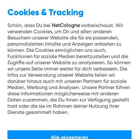
Cookies & Tracking
Unternehmen 19.12.2022
Schön, dass Du bei
NetCologne
vorbeischaust. Wir
verwenden Cookies, um Dir und allen anderen
Schlagschuss Challenge für
Besuchern unserer Website die für sie passenden,
personalisierten Inhalte und Anzeigen anbieten zu
den guten Zweck:
können. Die Cookies ermöglichen uns auch,
NetCologne spendet 5.000
Funktionen für soziale Medien bereitzustellen und die
Zugriffe auf unserer Website zu analysieren. So können
Euro an die Junghaie
wir unsere Seite immer weiter für dich verbessern. Die
Infos zur Verwendung unserer Website teilen wir
darüber hinaus auch mit unseren Partnern für soziale
Eishockeyfans erzielten insgesamt 2.500
Medien, Werbung und Analysen. Unsere Partner führen
Tore im Onlinespiel und in der
diese Informationen möglicherweise mit anderen
LANXESSarena.
Daten zusammen, die Du ihnen zur Verfügung gestellt
hast oder die sie im Rahmen deiner Nutzung ihrer
NetCologne spendet 2 Euro für jedes
Dienste gesammelt haben.
geschossene Tor.
Insgesamt gehen 5.000 Euro zugunsten
Alle akzeptieren
der Nachwuchsförderung an die