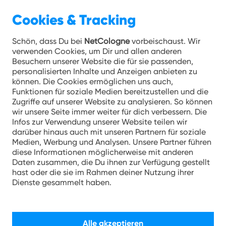
Cookies & Tracking
Werkstudent
Manager
Verkaufsberater
Verkaufsberater
Sachbearbeiter
Vertriebsmitarbeiter
Junior-
Netzplaner
Junior
Softwareentwickler
Schön, dass Du bei
NetCologne
vorbeischaust. Wir
1
2
verwenden Cookies, um Dir und allen anderen
Recruiting
Kundenwachstum
Telesales
Telesales
im
(m/w/d)
Referent
/
Security
(m/w/d)
Besuchern unserer Website die für sie passenden,
(m/w/d)
&
(m/w/d)
(m/w/d)
telefonischen
vor
Recht
Bauüberwacher
Consultant
Oracle
personalisierten Inhalte und Anzeigen anbieten zu
Kampagnenmanagement
(Krankheitsvertretung
(Elternzeitvertretung)
Geschäftskundenservice
Ort
&
Glasfaser
(m/w/d)
APEX
können. Die Cookies ermöglichen uns auch,
(m/w/d)
35h/Woche)
(m/w/d)
(Door-
Regulierung
(m/w/d)
Funktionen für soziale Medien bereitzustellen und die
to-
(m/w/d)
Zugriffe auf unserer Website zu analysieren. So können
Door)
wir unsere Seite immer weiter für dich verbessern. Die
–
Infos zur Verwendung unserer Website teilen wir
darüber hinaus auch mit unseren Partnern für soziale
für
Medien, Werbung und Analysen. Unsere Partner führen
die
diese Informationen möglicherweise mit anderen
Menschen
Daten zusammen, die Du ihnen zur Verfügung gestellt
im
hast oder die sie im Rahmen deiner Nutzung ihrer
Kölner
Dienste gesammelt haben.
Veedel
Alle akzeptieren