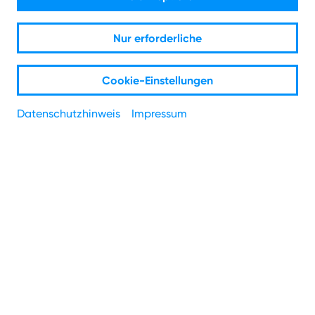
Nur erforderliche
Cookie-Einstellungen
Datenschutzhinweis
Impressum
Produkte
Internet & Telefon
Zusatzoptionen
TV
Mobilfunk
Domains & Homepages
Freunde werben