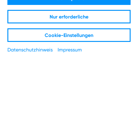
Nur erforderliche
Presse
Cookie-Einstellungen
Datenschutzhinweis
Impressum
Pressemitteilungen
Wir spenden für dein Veedel:
NetCologne spendet 25.000 Euro für
25 Betriebe aus Köln und der Region!